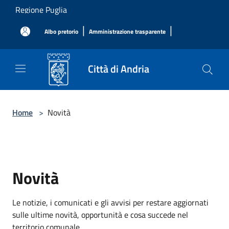
Salta al contenuto principale
Regione Puglia
|
|
Albo pretorio
Amministrazione trasparente
Città di Andria
Home
>
Novità
Novità
Le notizie, i comunicati e gli avvisi per restare aggiornati
sulle ultime novità, opportunità e cosa succede nel
territorio comunale.