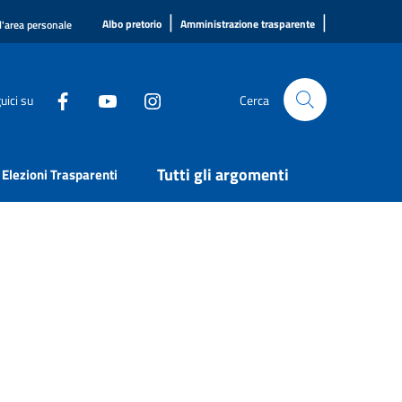
|
|
Albo pretorio
Amministrazione trasparente
l'area personale
uici su
Cerca
Tutti gli argomenti
Elezioni Trasparenti