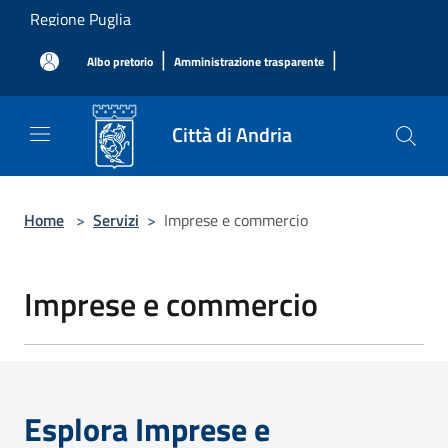
Salta al contenuto principale
Regione Puglia
|
|
Albo pretorio
Amministrazione trasparente
Città di Andria
Home
>
Servizi
>
Imprese e commercio
Imprese e commercio
Esplora Imprese e