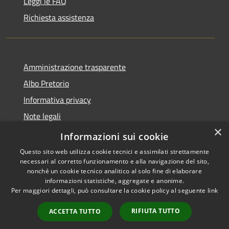
Leggi le FAQ
Richiesta assistenza
Amministrazione trasparente
Albo Pretorio
Informativa privacy
Note legali
×
Dichiarazione di accessibilità
Informazioni sui cookie
Questo sito web utilizza cookie tecnici e assimilati strettamente
necessari al corretto funzionamento e alla navigazione del sito,
nonché un cookie tecnico analitico al solo fine di elaborare
informazioni statistiche, aggregate e anonime.
RSS
Copyright © 2026 • Città di
Per maggiori dettagli, può consultare la cookie policy al seguente
link
Accessibilità
Andria • Powered by
Privacy
Municipium
Accesso
•
RIFIUTA TUTTO
ACCETTA TUTTO
Cookie
redazione