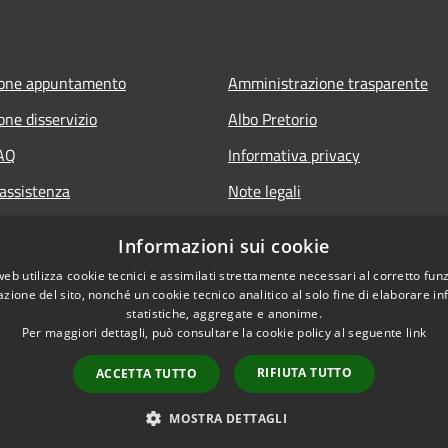
ione appuntamento
Amministrazione trasparente
one disservizio
Albo Pretorio
FAQ
Informativa privacy
 assistenza
Note legali
Dichiarazione di accessibilità
Informazioni sui cookie
web utilizza cookie tecnici e assimilati strettamente necessari al corretto fu
azione del sito, nonché un cookie tecnico analitico al solo fine di elaborare i
statistiche, aggregate e anonime.
Per maggiori dettagli, può consultare la cookie policy al seguente
link
RIFIUTA TUTTO
ACCETTA TUTTO
l sito
Copyright © 2026 • Citt
MOSTRA DETTAGLI