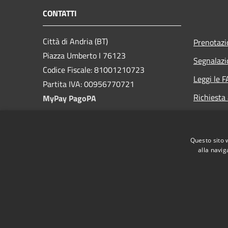
CONTATTI
Città di Andria (BT)
Prenotaz
Piazza Umberto I 76123
Segnalazi
Codice Fiscale: 81001210723
Leggi le 
Partita IVA: 00956770721
Richiesta
MyPay PagoPA
PEC:
protocollo@cert.comune.andria.bt.it
Questo sito 
Centralino Unico: +39 0883 290111
alla navig
RSS
Accessibilità
Privacy
Cookie
Mappa de