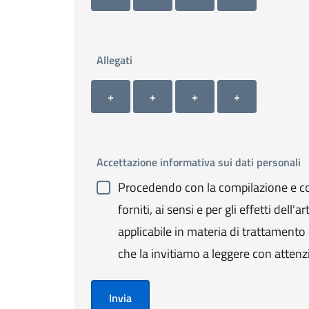
Allegati
Allegato 1
Allegato 2
Allegato 3
Allegato 4
+ Carica allegato 1
+ Carica allegato 2
+ Carica allegato 3
+ Carica allegato 4
+
+
+
+
Accettazione informativa sui dati personali
Procedendo con la compilazione e con
forniti, ai sensi e per gli effetti de
applicabile in materia di trattamento de
che la invitiamo a leggere con attenz
Invia