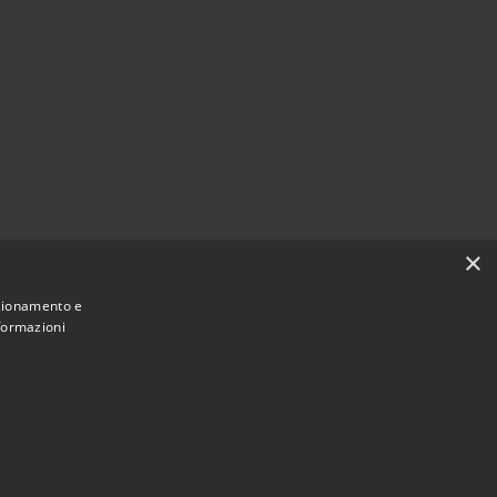
×
nzionamento e
nformazioni
Municipium
Accesso redazione
à di Andria • Powered by
•