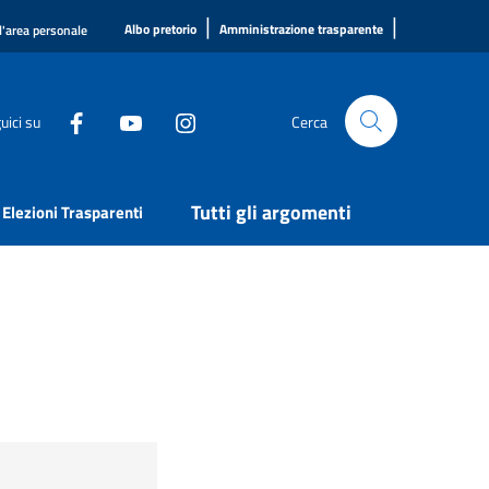
|
|
Albo pretorio
Amministrazione trasparente
l'area personale
uici su
Cerca
Tutti gli argomenti
Elezioni Trasparenti