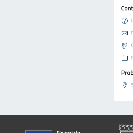
Cont
Prob