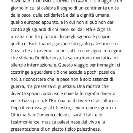
nazionale “L’ULTIMO GIORNO DI GAZA”. Il 9 maggio è un
giorno in cui si celebra il sogno di un continente unito
dalla pace, dalla solidarietà e dalla dignità umana,
quello europeo appunto, e in cui non si può non dar
conto agli sguardi di chi pace, solidarietà e dignità
umana non ha più. Uno di quegli sguardi è proprio
quello di Fadi Thabet, giovane fotografo palestinese di
Gaza, che attraverso i suoi scatti ci consegna immagini
che sfidano l’indifferenza, la saturazione mediatica e il
silenzio internazionale. Questo viaggio per immagini ci
costringe a guardare ciò che accade a pochi passi da
noi, a riconoscere che la pace non è solo assenza di
guerra, ma presenza di giustizia. Una mostra che
diventa spazio condiviso e dove la fotografia diventa
voce. Gaza parla. E l’Europa ha il dovere di ascoltare».
Dopo il vernissage al Chiostro, l’evento proseguirà in
Officina San Domenico dove ci sarà il talk e le
testimonianze, musica palestinese dal vivo e la
presentazione di un piatto tipico palestinese.