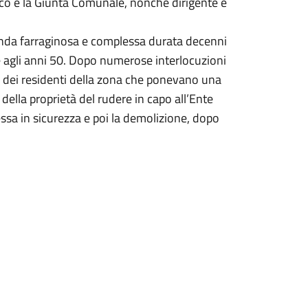
aco e la Giunta Comunale, nonché dirigente e
cenda farraginosa e complessa durata decenni
sale agli anni 50. Dopo numerose interlocuzioni
i dei residenti della zona che ponevano una
e della proprietà del rudere in capo all’Ente
sa in sicurezza e poi la demolizione, dopo