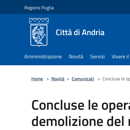
Salta al contenuto principale
Regione Puglia
Città di Andria
Amministrazione
Novità
Servizi
Vivere 
Home
>
Novità
>
Comunicati
>
Concluse le op
Concluse le oper
demolizione del r