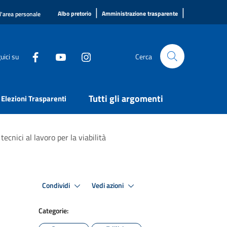
|
|
Albo pretorio
Amministrazione trasparente
l'area personale
uici su
Cerca
Tutti gli argomenti
Elezioni Trasparenti
ecnici al lavoro per la viabilità
Condividi
Vedi azioni
Categorie: