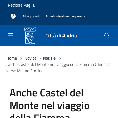
Salta al contenuto principale
Regione Puglia
|
|
Albo pretorio
Amministrazione trasparente
Città di Andria
Home
>
Novità
>
Notizie
>
Anche Castel del Monte nel viaggio della Fiamma Olimpica
verso Milano Cortina
Anche Castel del
Monte nel viaggio
della Fiamma