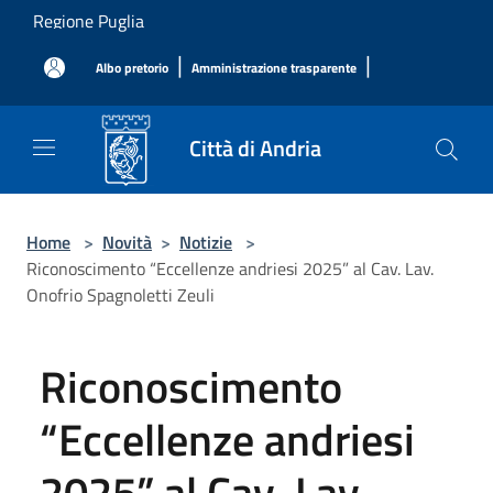
Salta al contenuto principale
Regione Puglia
|
|
Albo pretorio
Amministrazione trasparente
Città di Andria
Home
>
Novità
>
Notizie
>
Riconoscimento “Eccellenze andriesi 2025” al Cav. Lav.
Onofrio Spagnoletti Zeuli
Riconoscimento
“Eccellenze andriesi
2025” al Cav. Lav.