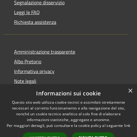
Segnalazione disservizio
Leggi le FAQ
Richiesta assistenza
Amministrazione trasparente
Albo Pretorio
Informativa privacy
Note legali
×
Dichiarazione di accessibilità
Informazioni sui cookie
Questo sito web utilizza cookie tecnici e assimilati strettamente
necessari al corretto funzionamento e alla navigazione del sito,
nonché un cookie tecnico analitico al solo fine di elaborare
informazioni statistiche, aggregate e anonime.
RSS
Copyright © 2026 • Città di
Per maggiori dettagli, può consultare la cookie policy al seguente
link
Accessibilità
Andria • Powered by
Privacy
Municipium
Accesso
•