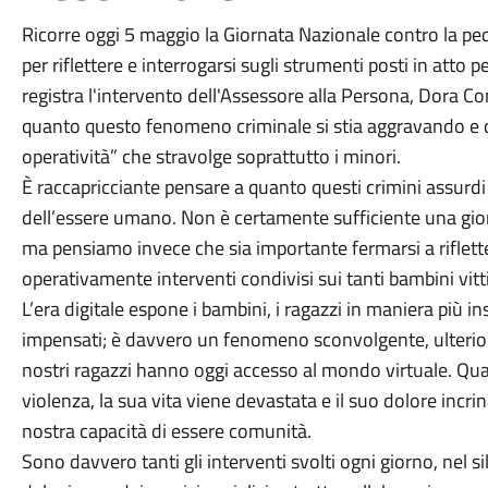
Ricorre oggi 5 maggio la Giornata Nazionale contro la pe
per riflettere e interrogarsi sugli strumenti posti in atto p
registra l'intervento dell'Assessore alla Persona, Dora C
quanto questo fenomeno criminale si stia aggravando e 
operatività” che stravolge soprattutto i minori.
È raccapricciante pensare a quanto questi crimini assurd
dell’essere umano. Non è certamente sufficiente una gior
ma pensiamo invece che sia importante fermarsi a riflet
operativamente interventi condivisi sui tanti bambini vitt
L’era digitale espone i bambini, i ragazzi in maniera più in
impensati; è davvero un fenomeno sconvolgente, ulteriorm
nostri ragazzi hanno oggi accesso al mondo virtuale. Q
violenza, la sua vita viene devastata e il suo dolore incr
nostra capacità di essere comunità.
Sono davvero tanti gli interventi svolti ogni giorno, nel s