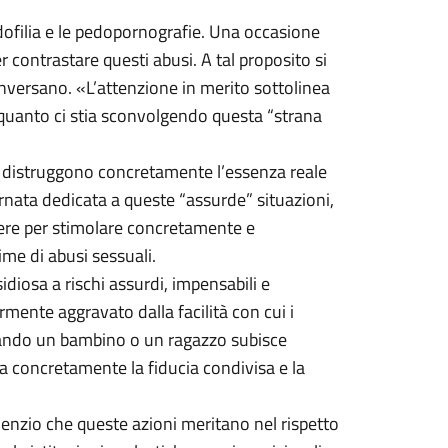
dofilia e le pedopornografie. Una occasione
er contrastare questi abusi. A tal proposito si
onversano. «L’attenzione in merito sottolinea
quanto ci stia sconvolgendo questa “strana
i distruggono concretamente l’essenza reale
nata dedicata a queste “assurde” situazioni,
tere per stimolare concretamente e
ime di abusi sessuali.
sidiosa a rischi assurdi, impensabili e
ente aggravato dalla facilità con cui i
uando un bambino o un ragazzo subisce
ina concretamente la fiducia condivisa e la
ilenzio che queste azioni meritano nel rispetto