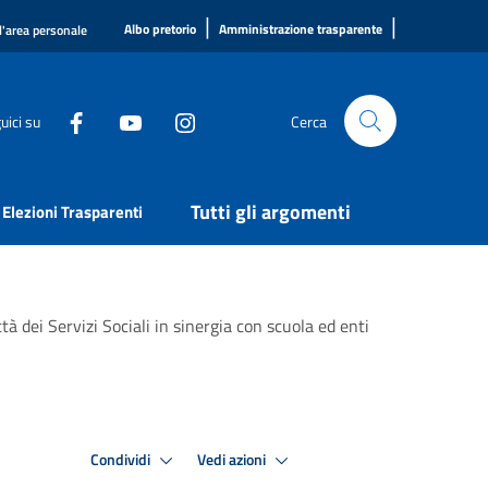
|
|
Albo pretorio
Amministrazione trasparente
l'area personale
uici su
Cerca
Tutti gli argomenti
Elezioni Trasparenti
à dei Servizi Sociali in sinergia con scuola ed enti
Condividi
Vedi azioni