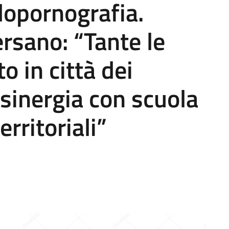
edopornografia.
rsano: “Tante le
o in città dei
n sinergia con scuola
erritoriali”