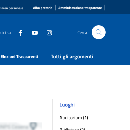
|
|
Albo pretorio
Amministrazione trasparente
l'area personale
uici su
Cerca
Tutti gli argomenti
Elezioni Trasparenti
Luoghi
Auditorium (1)
Biblioteca (2)