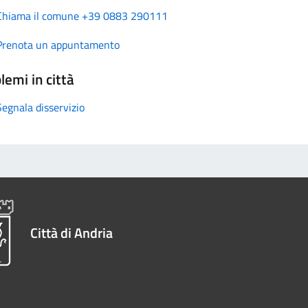
Chiama il comune +39 0883 290111
Prenota un appuntamento
lemi in città
Segnala disservizio
Città di Andria