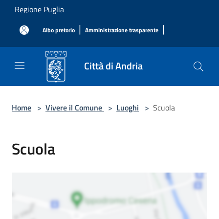
Salta al contenuto principale
Regione Puglia
|
|
Albo pretorio
Amministrazione trasparente
Città di Andria
Home
>
Vivere il Comune
>
Luoghi
>
Scuola
Scuola