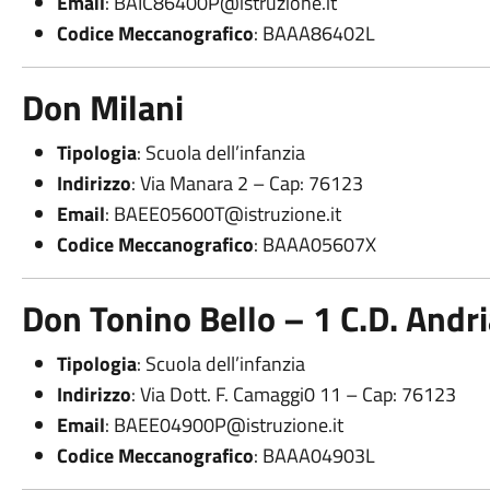
Email
:
BAIC86400P@istruzione.it
Codice Meccanografico
: BAAA86402L
Don Milani
Tipologia
: Scuola dell’infanzia
Indirizzo
: Via Manara 2 – Cap: 76123
Email
:
BAEE05600T@istruzione.it
Codice Meccanografico
: BAAA05607X
Don Tonino Bello – 1 C.D. Andr
Tipologia
: Scuola dell’infanzia
Indirizzo
: Via Dott. F. Camaggi0 11 – Cap: 76123
Email
:
BAEE04900P@istruzione.it
Codice Meccanografico
: BAAA04903L