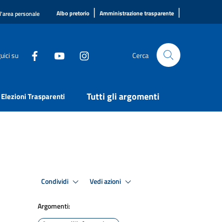
|
|
Albo pretorio
Amministrazione trasparente
l'area personale
uici su
Cerca
Tutti gli argomenti
Elezioni Trasparenti
Condividi
Vedi azioni
Argomenti: