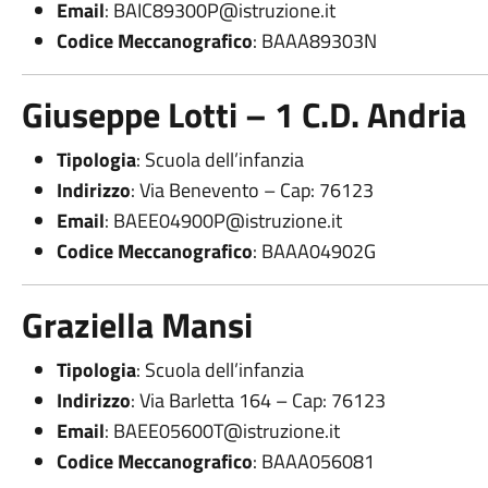
Email
:
BAIC89300P@istruzione.it
Codice Meccanografico
: BAAA89303N
Giuseppe Lotti – 1 C.D. Andria
Tipologia
: Scuola dell’infanzia
Indirizzo
: Via Benevento – Cap: 76123
Email
:
BAEE04900P@istruzione.it
Codice Meccanografico
: BAAA04902G
Graziella Mansi
Tipologia
: Scuola dell’infanzia
Indirizzo
: Via Barletta 164 – Cap: 76123
Email
:
BAEE05600T@istruzione.it
Codice Meccanografico
: BAAA056081