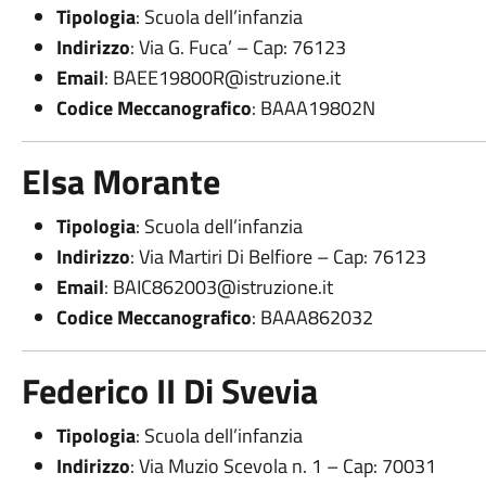
Tipologia
: Scuola dell’infanzia
Indirizzo
: Via G. Fuca’ – Cap: 76123
Email
:
BAEE19800R@istruzione.it
Codice Meccanografico
: BAAA19802N
Elsa Morante
Tipologia
: Scuola dell’infanzia
Indirizzo
: Via Martiri Di Belfiore – Cap: 76123
Email
:
BAIC862003@istruzione.it
Codice Meccanografico
: BAAA862032
Federico II Di Svevia
Tipologia
: Scuola dell’infanzia
Indirizzo
: Via Muzio Scevola n. 1 – Cap: 70031