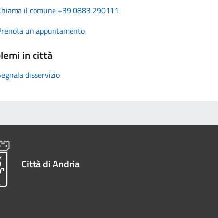
Chiama il comune +39 0883 290111
Prenota un appuntamento
lemi in città
Segnala disservizio
Città di Andria