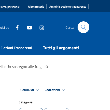
|
|
Albo pretorio
Amministrazione trasparente
l'area personale
uici su
Cerca
Tutti gli argomenti
Elezioni Trasparenti
la: Un sostegno alle fragilità
Condividi
Vedi azioni
Categorie: