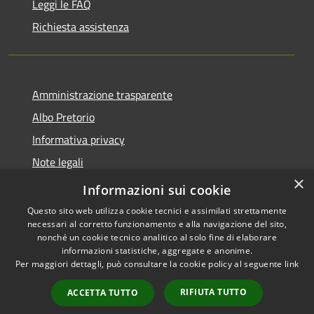
Leggi le FAQ
Richiesta assistenza
Amministrazione trasparente
Albo Pretorio
Informativa privacy
Note legali
×
Dichiarazione di accessibilità
Informazioni sui cookie
Questo sito web utilizza cookie tecnici e assimilati strettamente
necessari al corretto funzionamento e alla navigazione del sito,
nonché un cookie tecnico analitico al solo fine di elaborare
informazioni statistiche, aggregate e anonime.
RSS
Copyright © 2026 • Città di
Per maggiori dettagli, può consultare la cookie policy al seguente
link
Accessibilità
Andria • Powered by
Privacy
Municipium
Accesso
•
RIFIUTA TUTTO
ACCETTA TUTTO
Cookie
redazione