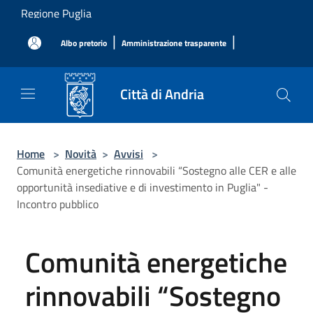
Salta al contenuto principale
Regione Puglia
|
|
Albo pretorio
Amministrazione trasparente
Città di Andria
Home
>
Novità
>
Avvisi
>
Comunità energetiche rinnovabili “Sostegno alle CER e alle
opportunità insediative e di investimento in Puglia" -
Incontro pubblico
Comunità energetiche
rinnovabili “Sostegno