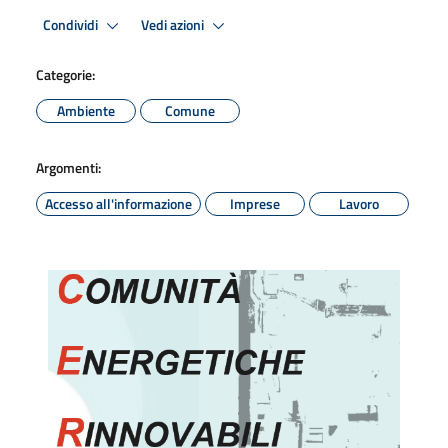
Condividi
Vedi azioni
Categorie:
Ambiente
Comune
Argomenti:
Accesso all'informazione
Imprese
Lavoro