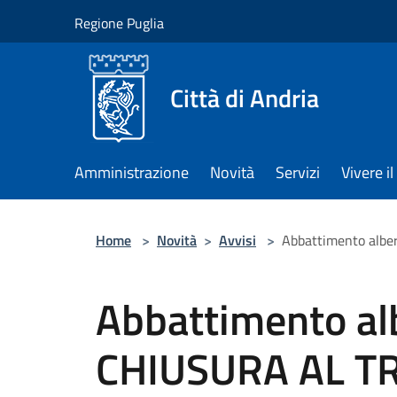
Salta al contenuto principale
Regione Puglia
Città di Andria
Amministrazione
Novità
Servizi
Vivere 
Home
>
Novità
>
Avvisi
>
Abbattimento alber
Abbattimento albe
CHIUSURA AL TR