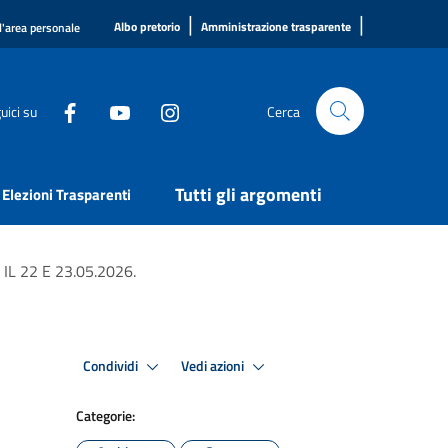
|
|
Albo pretorio
Amministrazione trasparente
l'area personale
uici su
Cerca
Tutti gli argomenti
Elezioni Trasparenti
IL 22 E 23.05.2026.
Condividi
Vedi azioni
Categorie: