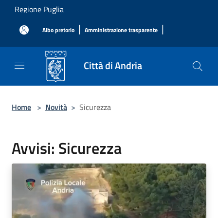
Salta al contenuto principale
Regione Puglia
|
|
Albo pretorio
Amministrazione trasparente
Città di Andria
Home
>
Novità
>
Sicurezza
Avvisi: Sicurezza