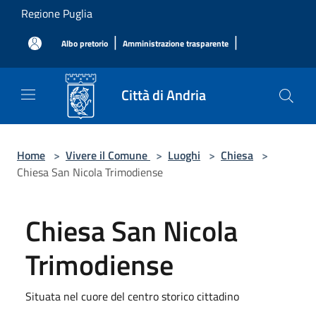
Salta al contenuto principale
Regione Puglia
|
|
Albo pretorio
Amministrazione trasparente
Città di Andria
Home
>
Vivere il Comune
>
Luoghi
>
Chiesa
>
Chiesa San Nicola Trimodiense
Chiesa San Nicola
Trimodiense
Situata nel cuore del centro storico cittadino