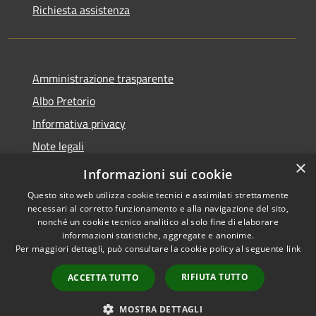
Richiesta assistenza
Amministrazione trasparente
Albo Pretorio
Informativa privacy
Note legali
×
Dichiarazione di accessibilità
Informazioni sui cookie
Questo sito web utilizza cookie tecnici e assimilati strettamente
necessari al corretto funzionamento e alla navigazione del sito,
nonché un cookie tecnico analitico al solo fine di elaborare
informazioni statistiche, aggregate e anonime.
RSS
Copyright © 2026 • Città di
Per maggiori dettagli, può consultare la cookie policy al seguente
link
Accessibilità
Andria • Powered by
Privacy
Municipium
Accesso
•
RIFIUTA TUTTO
ACCETTA TUTTO
Cookie
redazione
Mappa del sito
MOSTRA DETTAGLI