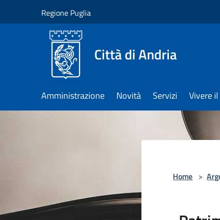
Salta al contenuto principale
Regione Puglia
Città di Andria
Amministrazione
Novità
Servizi
Vivere 
Home
>
Arg