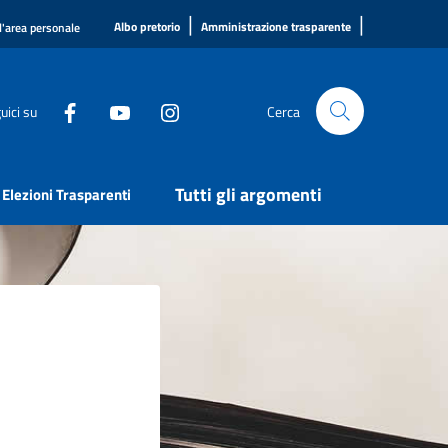
|
|
Albo pretorio
Amministrazione trasparente
l'area personale
uici su
Cerca
Tutti gli argomenti
Elezioni Trasparenti