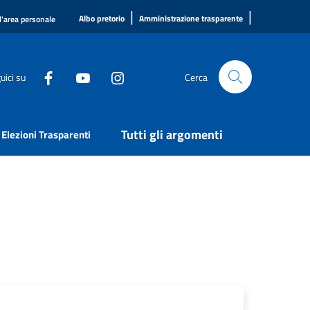
|
|
Albo pretorio
Amministrazione trasparente
l'area personale
uici su
Cerca
Tutti gli argomenti
Elezioni Trasparenti