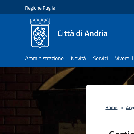
Salta al contenuto principale
Regione Puglia
Città di Andria
Amministrazione
Novità
Servizi
Vivere 
Home
>
Arg