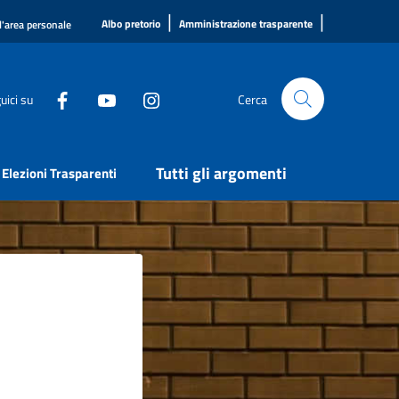
|
|
Albo pretorio
Amministrazione trasparente
l'area personale
uici su
Cerca
Tutti gli argomenti
Elezioni Trasparenti