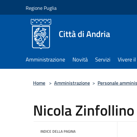
Salta al contenuto principale
Regione Puglia
Città di Andria
Amministrazione
Novità
Servizi
Vivere 
Home
>
Amministrazione
>
Personale amminis
Nicola Zinfollino
INDICE DELLA PAGINA