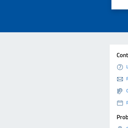
Cont
Prob