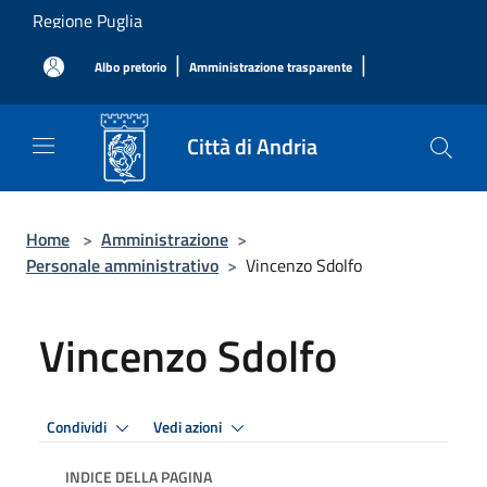
Salta al contenuto principale
Regione Puglia
|
|
Albo pretorio
Amministrazione trasparente
Città di Andria
Home
>
Amministrazione
>
Personale amministrativo
>
Vincenzo Sdolfo
Vincenzo Sdolfo
Condividi
Vedi azioni
INDICE DELLA PAGINA