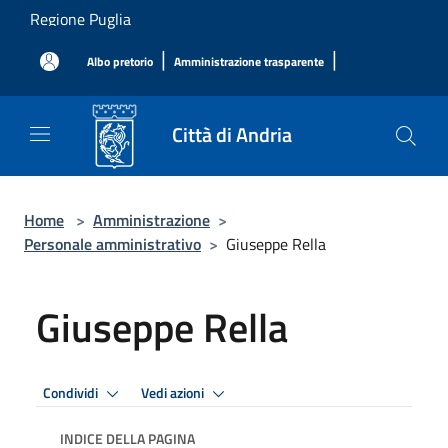
Salta al contenuto principale
Regione Puglia
|
|
Albo pretorio
Amministrazione trasparente
Città di Andria
Home
>
Amministrazione
>
Personale amministrativo
>
Giuseppe Rella
Giuseppe Rella
Condividi
Vedi azioni
INDICE DELLA PAGINA