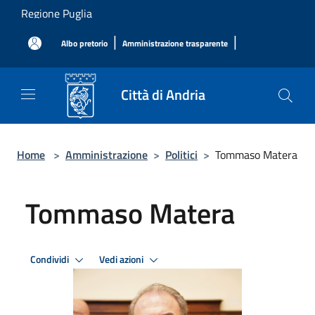
Salta al contenuto principale
Regione Puglia
|
|
Albo pretorio
Amministrazione trasparente
Città di Andria
Home
>
Amministrazione
>
Politici
>
Tommaso Matera
Tommaso Matera
Condividi
Vedi azioni