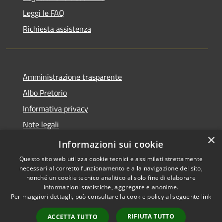
Leggi le FAQ
Richiesta assistenza
Amministrazione trasparente
Albo Pretorio
Informativa privacy
Note legali
×
Dichiarazione di accessibilità
Informazioni sui cookie
Questo sito web utilizza cookie tecnici e assimilati strettamente
necessari al corretto funzionamento e alla navigazione del sito,
nonché un cookie tecnico analitico al solo fine di elaborare
informazioni statistiche, aggregate e anonime.
RSS
Copyright © 2026 • Città di
Per maggiori dettagli, può consultare la cookie policy al seguente
link
Accessibilità
Andria • Powered by
Privacy
Municipium
Accesso
•
RIFIUTA TUTTO
ACCETTA TUTTO