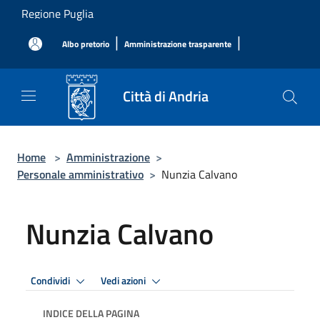
Salta al contenuto principale
Regione Puglia
|
|
Albo pretorio
Amministrazione trasparente
Città di Andria
Home
>
Amministrazione
>
Personale amministrativo
>
Nunzia Calvano
Nunzia Calvano
Condividi
Vedi azioni
INDICE DELLA PAGINA