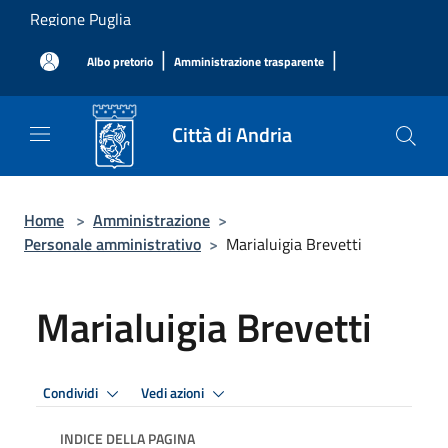
Salta al contenuto principale
Regione Puglia
|
|
Albo pretorio
Amministrazione trasparente
Città di Andria
Home
>
Amministrazione
>
Personale amministrativo
>
Marialuigia Brevetti
Marialuigia Brevetti
Condividi
Vedi azioni
INDICE DELLA PAGINA