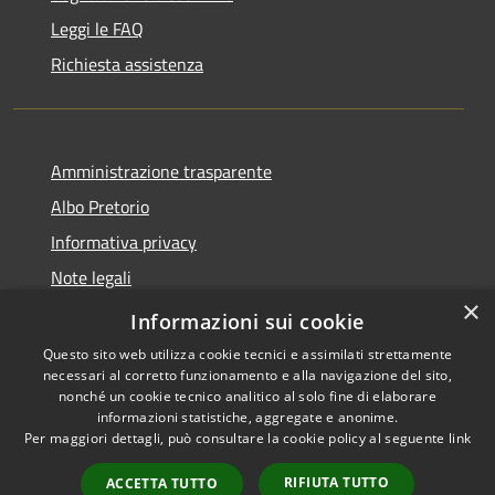
Leggi le FAQ
Richiesta assistenza
Amministrazione trasparente
Albo Pretorio
Informativa privacy
Note legali
×
Dichiarazione di accessibilità
Informazioni sui cookie
Questo sito web utilizza cookie tecnici e assimilati strettamente
necessari al corretto funzionamento e alla navigazione del sito,
nonché un cookie tecnico analitico al solo fine di elaborare
informazioni statistiche, aggregate e anonime.
RSS
Copyright © 2026 • Città di
Per maggiori dettagli, può consultare la cookie policy al seguente
link
Accessibilità
Andria • Powered by
Privacy
Municipium
Accesso
•
RIFIUTA TUTTO
ACCETTA TUTTO