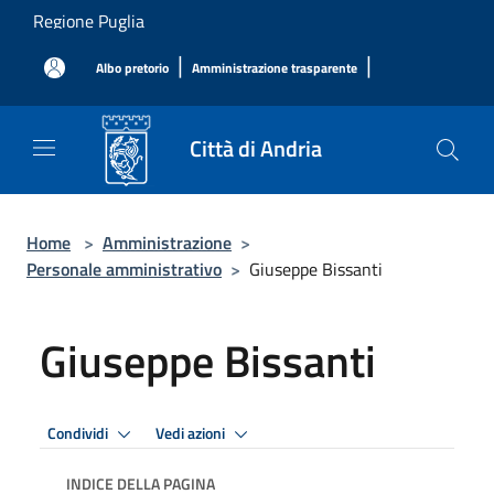
Salta al contenuto principale
Regione Puglia
|
|
Albo pretorio
Amministrazione trasparente
Città di Andria
Home
>
Amministrazione
>
Personale amministrativo
>
Giuseppe Bissanti
Giuseppe Bissanti
Condividi
Vedi azioni
INDICE DELLA PAGINA