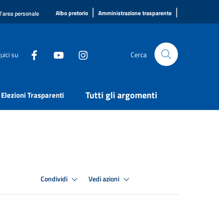
|
|
Albo pretorio
Amministrazione trasparente
l'area personale
uici su
Cerca
Tutti gli argomenti
Elezioni Trasparenti
Condividi
Vedi azioni