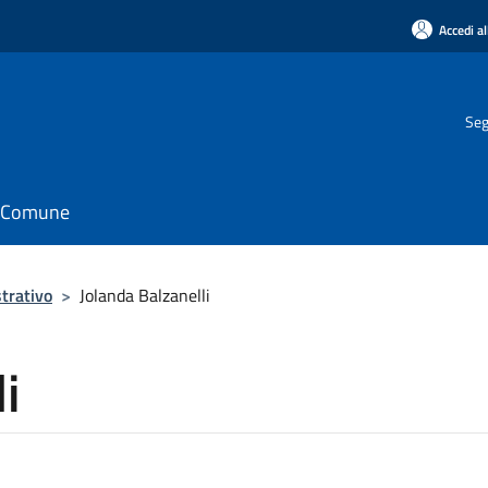
Accedi al
Seg
il Comune
trativo
>
Jolanda Balzanelli
i