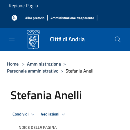
Salta al contenuto principale
Regione Puglia
|
|
Albo pretorio
Amministrazione trasparente
Città di Andria
Home
>
Amministrazione
>
Personale amministrativo
>
Stefania Anelli
Stefania Anelli
Condividi
Vedi azioni
INDICE DELLA PAGINA