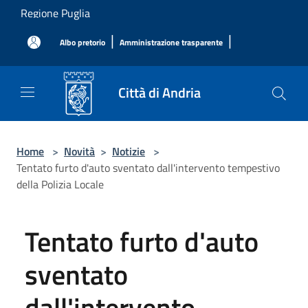
Salta al contenuto principale
Regione Puglia
|
|
Albo pretorio
Amministrazione trasparente
Città di Andria
Home
>
Novità
>
Notizie
>
Tentato furto d'auto sventato dall'intervento tempestivo
della Polizia Locale
Tentato furto d'auto
sventato
dall'intervento