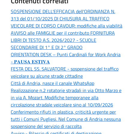
Contenuti correlati
SOSPENSIONE DELL'EFFICACIA dell'ORDINANZA N.
313 del 01/10/2025 DI CHIUSURA AL TRAFFICO
VEICOLARE DI CORSO CAVOUR: modifiche alla viabilità
AVVISO alle FAMIGLIE per il contributo FORNITURA
LIBRI DI TESTO A.S. 2026/2027 - SCUOLE
SECONDARIE DI 1° E DI 2° GRADO
ORIENTATION DESK – Punti Cardinali for Work Andria
- 𝐏𝐀𝐔𝐒𝐀 𝐄𝐒𝐓𝐈𝐕𝐀
FESTA DEL SS. SALVATORE - sospensione del traffico
veicolare su alcune strade cittadine
Città di Andria, nasce il canale WhatsApp
Realizzazione n.2 rotatorie stradali in via Otto Marzo e
in via A. Mozart. Modifiche temporanee alla
circolazione stradale veicolare sino al 10/09/2026
Conferimento rifiuti in plastica, criticità urgente per
tutti i Comuni Pugliesi. Nel Comune di Andria nessuna
sospensione del servizio di raccolta
Avviso - Rilascio di certificati di destinazione