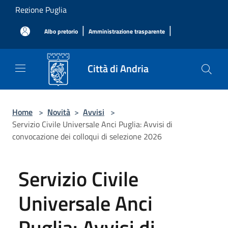
Salta al contenuto principale
Regione Puglia
|
|
Albo pretorio
Amministrazione trasparente
Città di Andria
Home
>
Novità
>
Avvisi
>
Servizio Civile Universale Anci Puglia: Avvisi di
convocazione dei colloqui di selezione 2026
Servizio Civile
Universale Anci
Puglia: Avvisi di