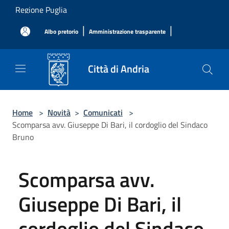
Salta al contenuto principale
Regione Puglia
|
|
Albo pretorio
Amministrazione trasparente
Città di Andria
Home
>
Novità
>
Comunicati
>
Scomparsa avv. Giuseppe Di Bari, il cordoglio del Sindaco
Bruno
Scomparsa avv.
Giuseppe Di Bari, il
cordoglio del Sindaco