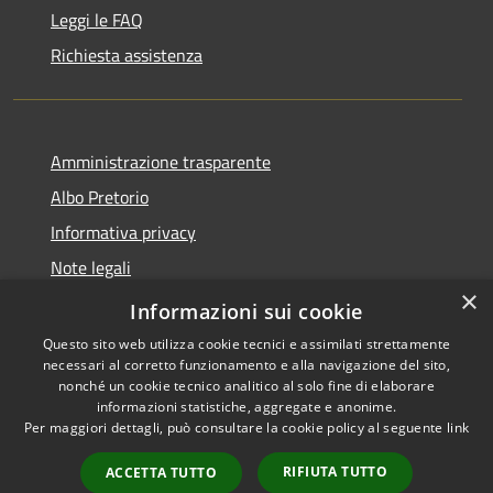
Leggi le FAQ
Richiesta assistenza
Amministrazione trasparente
Albo Pretorio
Informativa privacy
Note legali
×
Dichiarazione di accessibilità
Informazioni sui cookie
Questo sito web utilizza cookie tecnici e assimilati strettamente
necessari al corretto funzionamento e alla navigazione del sito,
nonché un cookie tecnico analitico al solo fine di elaborare
informazioni statistiche, aggregate e anonime.
RSS
Copyright © 2026 • Città di
Per maggiori dettagli, può consultare la cookie policy al seguente
link
Accessibilità
Andria • Powered by
Privacy
Municipium
Accesso
•
RIFIUTA TUTTO
ACCETTA TUTTO
Cookie