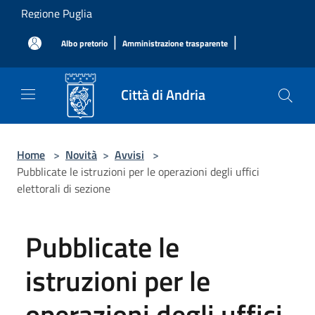
Salta al contenuto principale
Regione Puglia
|
|
Albo pretorio
Amministrazione trasparente
Città di Andria
Home
>
Novità
>
Avvisi
>
Pubblicate le istruzioni per le operazioni degli uffici
elettorali di sezione
Pubblicate le
istruzioni per le
operazioni degli uffici