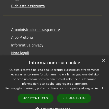
Richiesta assistenza
Amministrazione trasparente
Albo Pretorio
Informativa privacy
Note legali
×
Dichiarazione di accessibilità
Informazioni sui cookie
Questo sito web utilizza cookie tecnici e assimilati strettamente
necessari al corretto funzionamento e alla navigazione del sito,
nonché un cookie tecnico analitico al solo fine di elaborare
informazioni statistiche, aggregate e anonime.
RSS
Copyright © 2026 • Città di
Per maggiori dettagli, può consultare la cookie policy al seguente
link
Accessibilità
Andria • Powered by
Privacy
Municipium
Accesso
•
RIFIUTA TUTTO
ACCETTA TUTTO
Cookie
redazione
Mappa del sito