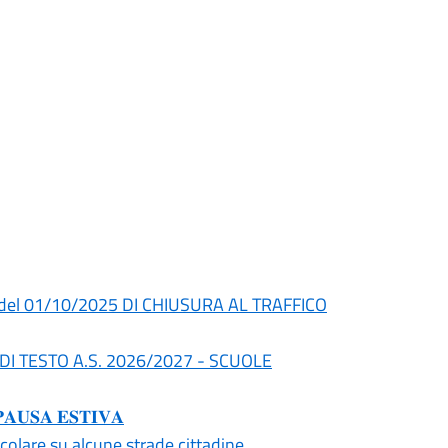
del 01/10/2025 DI CHIUSURA AL TRAFFICO
I DI TESTO A.S. 2026/2027 - SCUOLE
𝐒𝐀 𝐄𝐒𝐓𝐈𝐕𝐀
olare su alcune strade cittadine