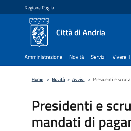
Salta al contenuto principale
Regione Puglia
Città di Andria
Amministrazione
Novità
Servizi
Vivere 
Home
>
Novità
>
Avvisi
>
Presidenti e scruta
Presidenti e scrut
mandati di pag