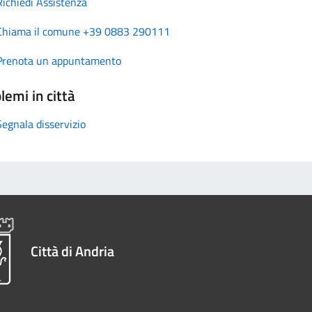
Richiedi Assistenza
Chiama il comune +39 0883 290111
Prenota un appuntamento
lemi in città
Segnala disservizio
Città di Andria