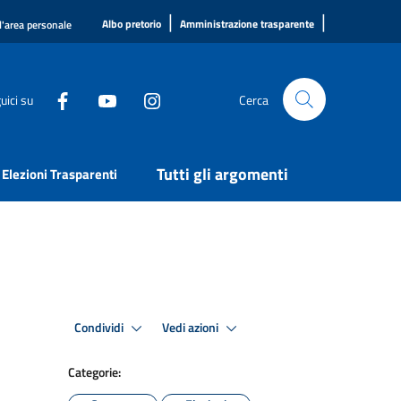
|
|
Albo pretorio
Amministrazione trasparente
l'area personale
uici su
Cerca
Tutti gli argomenti
Elezioni Trasparenti
Condividi
Vedi azioni
Categorie: