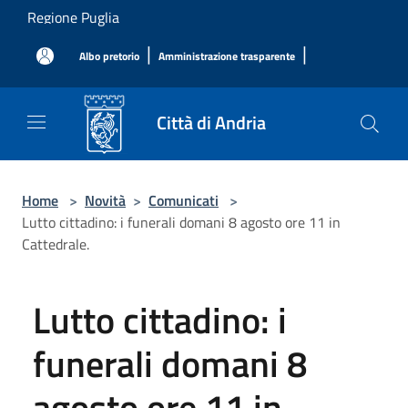
Salta al contenuto principale
Regione Puglia
|
|
Albo pretorio
Amministrazione trasparente
Città di Andria
Home
>
Novità
>
Comunicati
>
Lutto cittadino: i funerali domani 8 agosto ore 11 in
Cattedrale.
Lutto cittadino: i
funerali domani 8
agosto ore 11 in