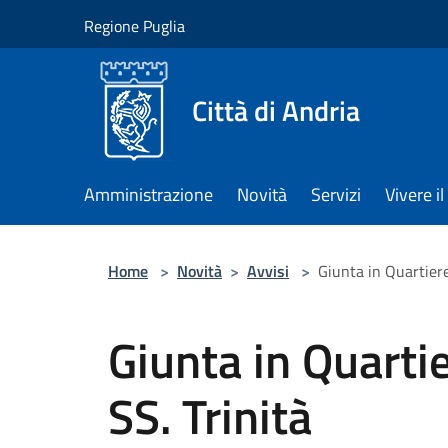
Salta al contenuto principale
Regione Puglia
Città di Andria
Amministrazione
Novità
Servizi
Vivere 
Home
>
Novità
>
Avvisi
>
Giunta in Quartiere
Giunta in Quartie
SS. Trinità