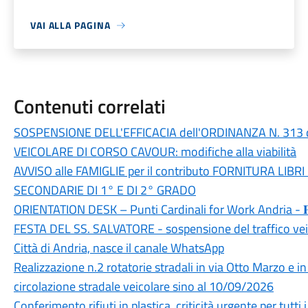
VAI ALLA PAGINA
Contenuti correlati
SOSPENSIONE DELL'EFFICACIA dell'ORDINANZA N. 313 
VEICOLARE DI CORSO CAVOUR: modifiche alla viabilità
AVVISO alle FAMIGLIE per il contributo FORNITURA LIBR
SECONDARIE DI 1° E DI 2° GRADO
ORIENTATION DESK – Punti Cardinali for Work Andria - 𝐏𝐀
FESTA DEL SS. SALVATORE - sospensione del traffico veic
Città di Andria, nasce il canale WhatsApp
Realizzazione n.2 rotatorie stradali in via Otto Marzo e 
circolazione stradale veicolare sino al 10/09/2026
Conferimento rifiuti in plastica, criticità urgente per tut