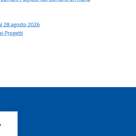
o al 28 agosto 2026
i Progetti
?