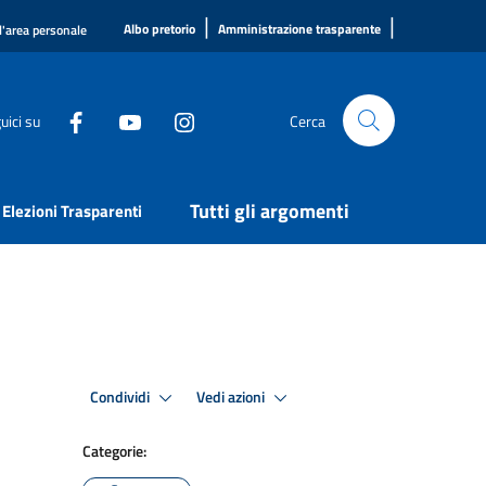
|
|
Albo pretorio
Amministrazione trasparente
l'area personale
uici su
Cerca
Tutti gli argomenti
Elezioni Trasparenti
Condividi
Vedi azioni
Categorie: