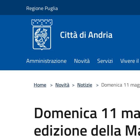
Salta al contenuto principale
Regione Puglia
Città di Andria
Amministrazione
Novità
Servizi
Vivere 
Home
>
Novità
>
Notizie
>
Domenica 11 maggi
Domenica 11 ma
edizione della M