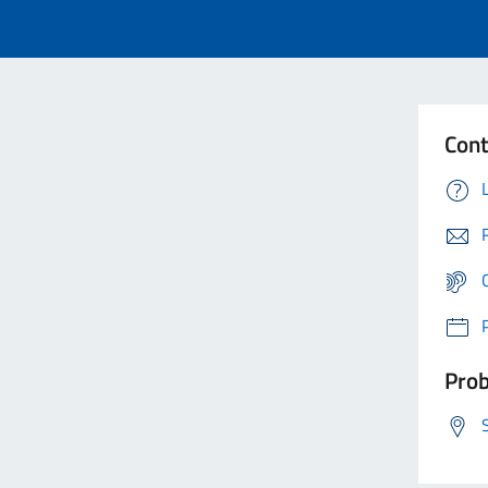
Cont
Prob