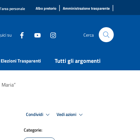
|
|
Albo pretorio
Amministrazione trasparente
l'area personale
uici su
Cerca
Tutti gli argomenti
Elezioni Trasparenti
i Maria”
Condividi
Vedi azioni
Categorie: