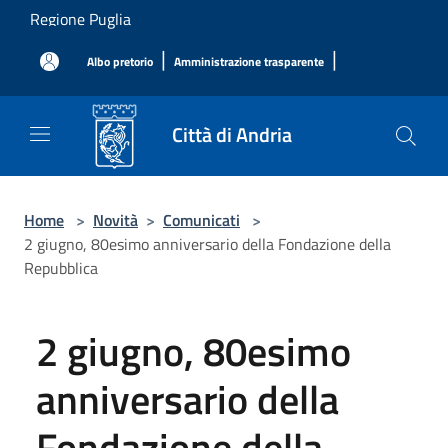
Salta al contenuto principale
Regione Puglia
|
|
Albo pretorio
Amministrazione trasparente
Città di Andria
Home
>
Novità
>
Comunicati
>
2 giugno, 80esimo anniversario della Fondazione della
Repubblica
2 giugno, 80esimo
anniversario della
Fondazione della