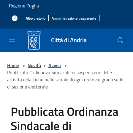
Salta al contenuto principale
Regione Puglia
|
|
Albo pretorio
Amministrazione trasparente
Città di Andria
Home
>
Novità
>
Avvisi
>
Pubblicata Ordinanza Sindacale di sospensione delle
attività didattiche nelle scuole di ogni ordine e grado sede
di sezione elettorale
Pubblicata Ordinanza
Sindacale di