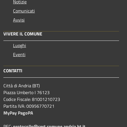
Notizie
Comunicati
Avvisi
VIVERE IL COMUNE
Luoghi
Eventi
CONTATTI
Città di Andria (BT)
Piazza Umberto I 76123
Codice Fiscale: 81001210723
Partita IVA: 00956770721
MyPay PagoPA
PEC:
protocollo@cert.comune.andria.bt.it