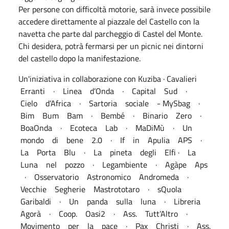
Per persone con difficoltà motorie, sarà invece possibile
accedere direttamente al piazzale del Castello con la
navetta che parte dal parcheggio di Castel del Monte.
Chi desidera, potrà fermarsi per un picnic nei dintorni
del castello dopo la manifestazione.
Un'iniziativa in collaborazione con Kuziba · Cavalieri
Erranti · Linea d’Onda · Capital Sud ·
Cielo d’Africa · Sartoria sociale - MySbag ·
Bim Bum Bam · Bembé · Binario Zero ·
BoaOnda · Ecoteca Lab · MaDiMù · Un
mondo di bene 2.0 · If in Apulia APS ·
La Porta Blu · La pineta degli Elfi · La
Luna nel pozzo · Legambiente · Agàpe Aps
· Osservatorio Astronomico Andromeda ·
Vecchie Segherie Mastrototaro · sQuola
Garibaldi · Un panda sulla luna · Libreria
Agorà · Coop. Oasi2 · Ass. Tutt’Altro ·
Movimento per la pace · Pax Christi · Ass.