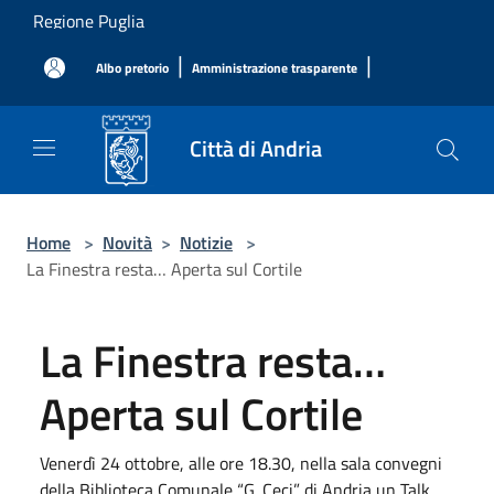
Salta al contenuto principale
Regione Puglia
|
|
Albo pretorio
Amministrazione trasparente
Città di Andria
Home
>
Novità
>
Notizie
>
La Finestra resta… Aperta sul Cortile
La Finestra resta…
Aperta sul Cortile
Venerdì 24 ottobre, alle ore 18.30, nella sala convegni
della Biblioteca Comunale “G. Ceci” di Andria un Talk