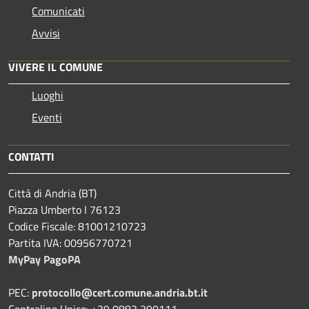
Comunicati
Avvisi
VIVERE IL COMUNE
Luoghi
Eventi
CONTATTI
Città di Andria (BT)
Piazza Umberto I 76123
Codice Fiscale: 81001210723
Partita IVA: 00956770721
MyPay PagoPA
PEC:
protocollo@cert.comune.andria.bt.it
Centralino Unico: +39 0883 290111