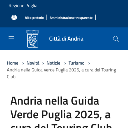
Salta al contenuto principale
Regione Puglia
|
|
Albo pretorio
Amministrazione trasparente
Città di Andria
Home
>
Novità
>
Notizie
>
Turismo
>
Andria nella Guida Verde Puglia 2025, a cura del Touring
Club
Andria nella Guida
Verde Puglia 2025, a
cura del Touring Club