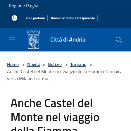
Salta al contenuto principale
Regione Puglia
|
|
Albo pretorio
Amministrazione trasparente
Città di Andria
Home
>
Novità
>
Notizie
>
Turismo
>
Anche Castel del Monte nel viaggio della Fiamma Olimpica
verso Milano Cortina
Anche Castel del
Monte nel viaggio
della Fiamma