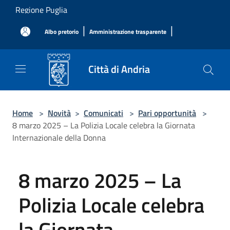
Salta al contenuto principale
Regione Puglia
|
|
Albo pretorio
Amministrazione trasparente
Città di Andria
Home
>
Novità
>
Comunicati
>
Pari opportunità
>
8 marzo 2025 – La Polizia Locale celebra la Giornata
Internazionale della Donna
8 marzo 2025 – La
Polizia Locale celebra
la Giornata