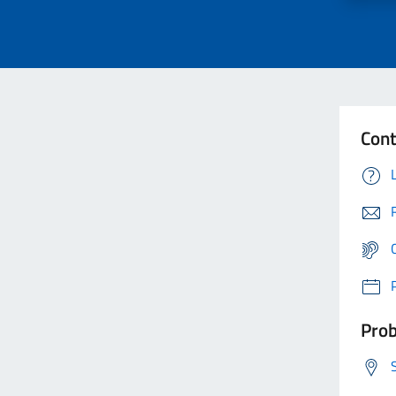
Cont
Prob