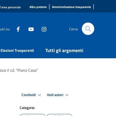
|
|
Albo pretorio
Amministrazione trasparente
l'area personale
uici su
Cerca
Tutti gli argomenti
Elezioni Trasparenti
ova il cd. “Piano Casa”
Condividi
Vedi azioni
Categorie: