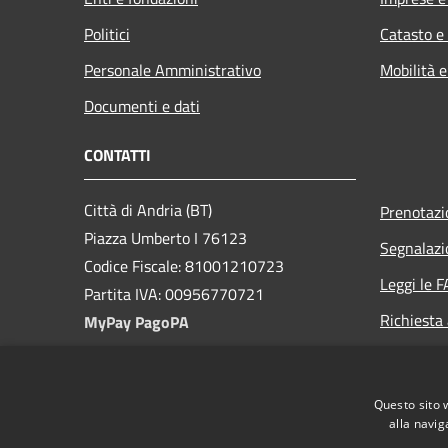
Politici
Catasto e
Personale Amministrativo
Mobilità e
Documenti e dati
CONTATTI
Città di Andria (BT)
Prenotaz
Piazza Umberto I 76123
Segnalazi
Codice Fiscale: 81001210723
Leggi le 
Partita IVA: 00956770721
Richiesta
MyPay PagoPA
PEC:
protocollo@cert.comune.andria.bt.it
Questo sito 
Centralino Unico: +39 0883 290111
alla navig