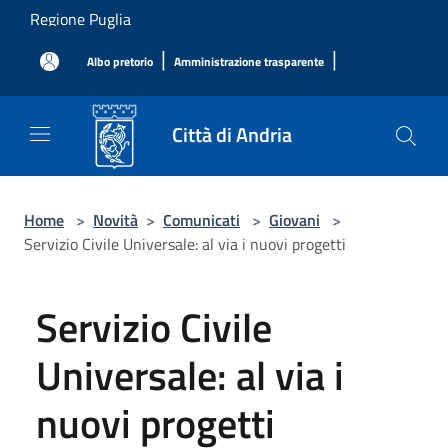
Salta al contenuto principale
Regione Puglia
|
|
Albo pretorio
Amministrazione trasparente
Città di Andria
Home
>
Novità
>
Comunicati
>
Giovani
>
Servizio Civile Universale: al via i nuovi progetti
Servizio Civile
Universale: al via i
nuovi progetti