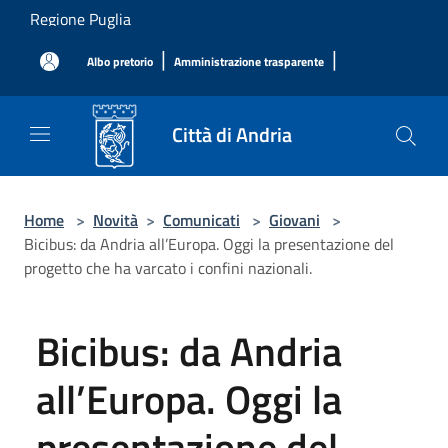
Salta al contenuto principale
Regione Puglia
|
|
Albo pretorio
Amministrazione trasparente
Città di Andria
Home
>
Novità
>
Comunicati
>
Giovani
>
Bicibus: da Andria all’Europa. Oggi la presentazione del
progetto che ha varcato i confini nazionali.
Bicibus: da Andria
all’Europa. Oggi la
presentazione del