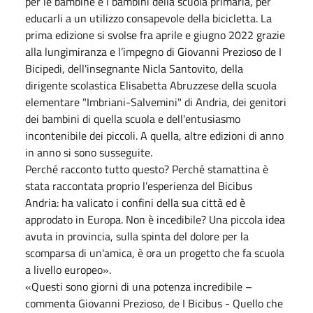
per le bambine e i bambini della scuola primaria, per
educarli a un utilizzo consapevole della bicicletta. La
prima edizione si svolse fra aprile e giugno 2022 grazie
alla lungimiranza e l’impegno di Giovanni Prezioso de I
Bicipedi, dell'insegnante Nicla Santovito, della
dirigente scolastica Elisabetta Abruzzese della scuola
elementare "Imbriani-Salvemini" di Andria, dei genitori
dei bambini di quella scuola e dell'entusiasmo
incontenibile dei piccoli. A quella, altre edizioni di anno
in anno si sono susseguite.
Perché racconto tutto questo? Perché stamattina è
stata raccontata proprio l’esperienza del Bicibus
Andria: ha valicato i confini della sua città ed è
approdato in Europa. Non è incedibile? Una piccola idea
avuta in provincia, sulla spinta del dolore per la
scomparsa di un'amica, è ora un progetto che fa scuola
a livello europeo».
«Questi sono giorni di una potenza incredibile –
commenta Giovanni Prezioso, de I Bicibus - Quello che