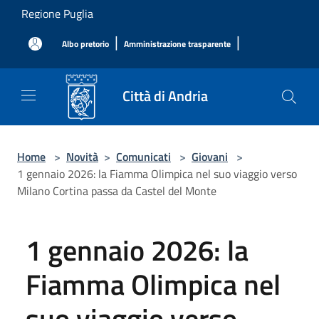
Salta al contenuto principale
Regione Puglia
|
|
Albo pretorio
Amministrazione trasparente
Città di Andria
Home
>
Novità
>
Comunicati
>
Giovani
>
1 gennaio 2026: la Fiamma Olimpica nel suo viaggio verso
Milano Cortina passa da Castel del Monte
1 gennaio 2026: la
Fiamma Olimpica nel
suo viaggio verso