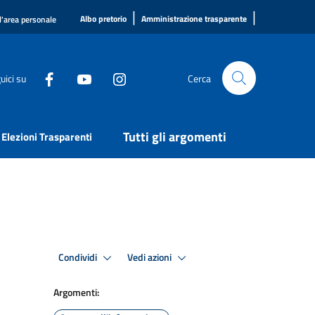
|
|
Albo pretorio
Amministrazione trasparente
l'area personale
uici su
Cerca
Tutti gli argomenti
Elezioni Trasparenti
Condividi
Vedi azioni
Argomenti: